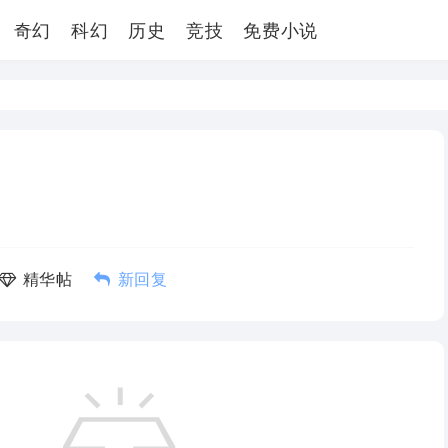
奇幻
科幻
历史
竞技
免费小说
精华帖
新回复