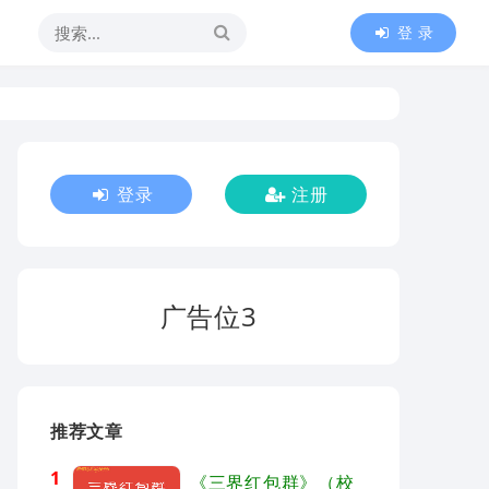
登 录
登录
注册
广告位3
推荐文章
《三界红包群》（校