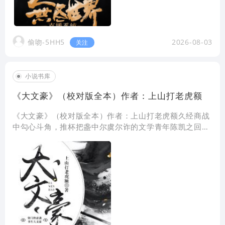
偷吻-5HH5
2026-08-03
关注
小说书库
《大文豪》（校对版全本）作者：上山打老虎额
《大文豪》（校对版全本）作者：上山打老虎额久经商战
中勾心斗角，推杯把盏中尔虞尔诈的文学青年陈凯之回到
了古代。 放眼看去，这里尽是歌楼酒坊，灯红酒绿，
才子佳人。 好吧，暂时这