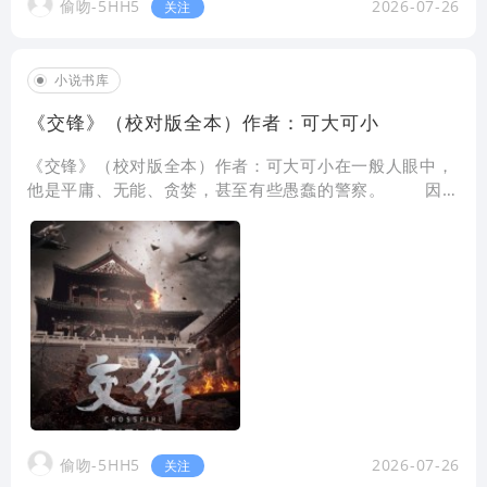
偷吻-5HH5
2026-07-26
关注
小说书库
《交锋》（校对版全本）作者：可大可小
《交锋》（校对版全本）作者：可大可小在一般人眼中，
他是平庸、无能、贪婪，甚至有些愚蠢的警察。 因为
他，经常行动失败，多次无意泄露了重要情报。 但他
交游广泛，善于溜须拍马和钻
偷吻-5HH5
2026-07-26
关注