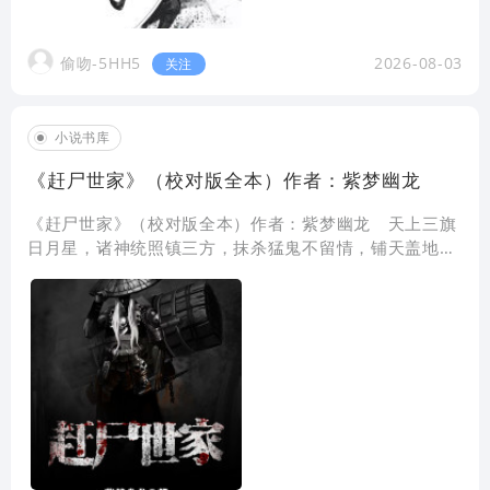
偷吻-5HH5
2026-08-03
关注
小说书库
《赶尸世家》（校对版全本）作者：紫梦幽龙
《赶尸世家》（校对版全本）作者：紫梦幽龙 天上三旗
日月星，诸神统照镇三方，抹杀猛鬼不留情，铺天盖地神
鬼惊，邪魔妖孽休作怪。破奸破妖破不平。 百年之
前，道法昌盛，群雄并起，一时间多少豪杰！