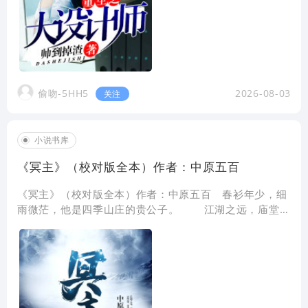
偷吻-5HH5
2026-08-03
关注
小说书库
《冥主》（校对版全本）作者：中原五百
《冥主》（校对版全本）作者：中原五百 春衫年少，细
雨微茫，他是四季山庄的贵公子。 江湖之远，庙堂之
高，他是言定天下的谋主。 雷峰塔倒，西湖水干，他
总也等不到要等的人。&nb