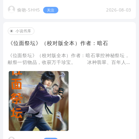
偷吻-5HH5
2026-08-03
关注
小说书库
《位面祭坛》（校对版全本）作者：暗石
《位面祭坛》（校对版全本）作者：暗石掌控神秘祭坛，
献祭一切物品，收获万千珍宝。 冰种翡翠、百年人
参，也许献祭一袋大米就能得来。夏商青铜鼎、唐宋古书
画，也许献祭一袋食盐就能换取。历史中的古